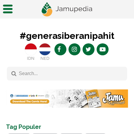
#generasiberanipahit
IDN
NED
Tag Populer