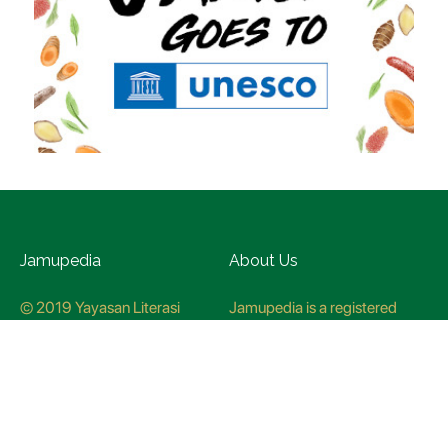
Jamupedia
About Us
© 2019 Yayasan Literasi
Jamupedia is a registered
Husada Nusantara
trademark at the Ministry of
Law and Human rights, with
registration numbuer
CO78621
Jamupedia Motto
Editorial Staff