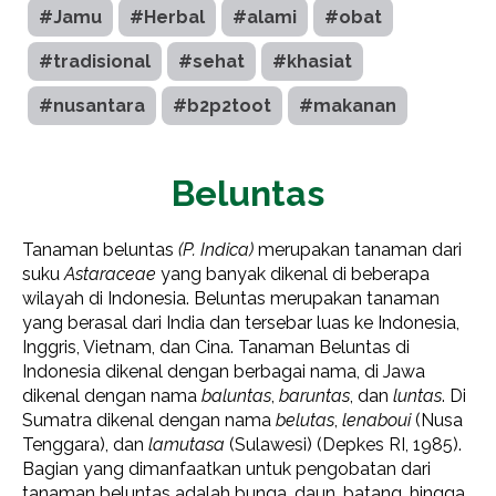
#Jamu
#Herbal
#alami
#obat
#tradisional
#sehat
#khasiat
#nusantara
#b2p2toot
#makanan
Beluntas
Tanaman beluntas
(P. Indica)
merupakan tanaman dari
suku
Astaraceae
yang banyak dikenal di beberapa
wilayah di Indonesia. Beluntas merupakan tanaman
yang berasal dari India dan tersebar luas ke Indonesia,
Inggris, Vietnam, dan Cina. Tanaman Beluntas di
Indonesia dikenal dengan berbagai nama, di Jawa
dikenal dengan nama
baluntas
,
baruntas
, dan
luntas
. Di
Sumatra dikenal dengan nama
belutas
,
lenaboui
(Nusa
Tenggara), dan
lamutasa
(Sulawesi) (Depkes RI, 1985).
Bagian yang dimanfaatkan untuk pengobatan dari
tanaman beluntas adalah bunga, daun, batang, hingga