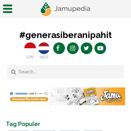
#generasiberanipahit
IDN
NED
Tag Populer