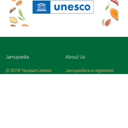
Jamupedia
About Us
© 2019 Yayasan Literasi
Jamupedia is a registered
Husada Nusantara
trademark at the Ministry of
Law and Human rights, with
registration numbuer
CO78621
Jamupedia Motto
Editorial Staff
Cyber Guidelines
Editorial Policy
Contact Us
Research Methodology