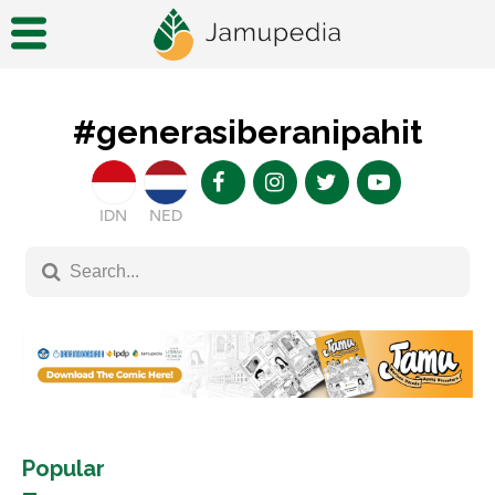
#generasiberanipahit
IDN
NED
Popular