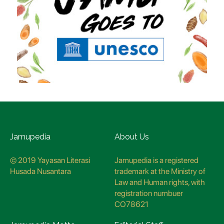
Jamupedia
About Us
© 2019 Yayasan Literasi
Jamupedia is a registered
Husada Nusantara
trademark at the Ministry of
Law and Human rights, with
registration numbuer
CO78621