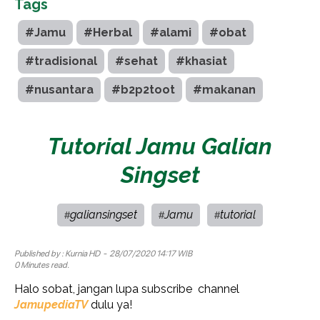
Tags
#Jamu
#Herbal
#alami
#obat
#tradisional
#sehat
#khasiat
#nusantara
#b2p2toot
#makanan
Tutorial Jamu Galian
Singset
galiansingset
Jamu
tutorial
#
#
#
Published by :
Kurnia HD
- 28/07/2020 14:17 WIB
0 Minutes read.
Halo sobat, jangan lupa subscribe channel
JamupediaTV
dulu ya!