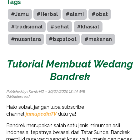
Tags
#Jamu
#Herbal
#alami
#obat
#tradisional
#sehat
#khasiat
#nusantara
#b2p2toot
#makanan
Tutorial Membuat Wedang
Bandrek
Published by :
Kurnia HD
- 30/07/2020 13:44 WIB
0 Minutes read.
Halo sobat, jangan lupa subscribe
channel
jamupediaTV
dulu ya!
Bandrek merupakan salah satu jenis minuman asli
Indonesia, tepatnya berasal dari Tatar Sunda. Bandrek
memiliki rasa yang sangat khas, yaitu manis dan pedas.