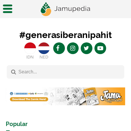
#generasiberanipahit
IDN
NED
Popular