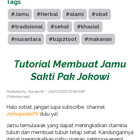
Tags
#Jamu
#Herbal
#alami
#obat
#tradisional
#sehat
#khasiat
#nusantara
#b2p2toot
#makanan
Tutorial Membuat Jamu
Sakti Pak Jokowi
Published by :
Kurnia HD
- 24/01/2020 10:56 WIB
0 Minutes read.
Halo sobat, jangan lupa subscribe channel
JamupediaTV
dulu ya!
Jamu temulawak yang dapat meningkatkan stamina
tubuh dan membuat tubuh tetap sehat. Kandungannya
dapat meningkatkan nafsu makan, sehingga energi