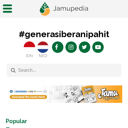
#generasiberanipahit
IDN
NED
Popular